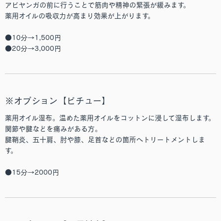
アビヤンガの前に行うことで筋肉や精神の緊張が緩みます。
薬用オイルの吸収力が高まり効果が上がります。
●10分→1,500円
●20分→3,000円
※オプション【ピチュー】
薬用オイル湿布。温めた薬用オイルをコットンに浸して湿布します。
関節や腱などを痛みがある方。
腱鞘炎、五十肩、肘や膝、足首などの箇所へトリートメントしま
す。
●15分→2000円