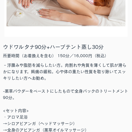
ウドワルタナ90分+ハーブテント蒸し30分
所要時間（お着換えを含む） 150分／16,000円（税込）
‐浮腫みや脂肪を減らしたい方。肉割れや角質を薄くして肌が滑ら
かになります。鈍痛の緩和。心や体の重たい性質を取り除いてスッ
キリしたい方へお勧め。
-薬草パウダーをペーストにしたもので全身パックのトリートメント
90分。
<セット内容>
・アロマ足浴
→シロアビアンガ（ヘッドマッサージ）
→全身のアビアンガ（薬草オイルマッサージ）