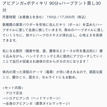
アビアンガ+ポディキリ 90分+ハーブテント蒸し30
分
所要時間（お着換えを含む） 150分／17,000円（税込）
数種類の薬草パウダーを布地に包んだキリ（ボール）を温めたハー
ブオイルに浸して全身に施していきます。熱めのハーブオイルに浸し
ていくうちに、徐々にハーブのエキスが流れ出し、心地よさを実感
できます。
気になる箇所（関節や首、肩、腰等など２～３か所を重点的に）擦
り込みながら、ハンドテクニックと共に筋肉にアプローチしていく
ことで血行が促進され身体の芯からポカポカになります！
体内の滞った深部のアーマ（毒素）が洗い流されるので、頑固な肩
こり、腰のこり、固太り、セルライトにもお勧め。
<セット内容>
・アロマ足浴
→シロアビアンガ（ヘッドマッサージ）
→全身のアビアンガ（薬草オイルマッサージ）