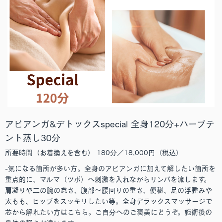
アビアンガ&デトックスspecial 全身120分+ハーブテ
ント蒸し30分
所要時間（お着換えを含む） 180分／18,000円（税込）
-気になる箇所が多い方。全身のアビアンガに加えて解したい箇所を
重点的に、マルマ（ツボ）へ刺激を入れながらリンパを流します。
肩凝りや二の腕の怠さ、腹部～腰回りの重さ、便秘、足の浮腫みや
太もも、ヒップをスッキリしたい等。全身デラックスマッサージで
芯から解れたい方はこちら。ご自分へのご褒美にどうぞ。施術後の